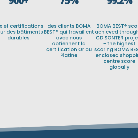
900+
75
%
99.2
%
ix et certifications
des clients BOMA
BOMA BEST® sco
ur des bâtiments
BEST® qui travaillent
achieved throug
durables
avec nous
CD SONTER proje
obtiennent la
- the highest
certification Or ou
scoring BOMA BE
Platine
enclosed shoppi
centre score
globally