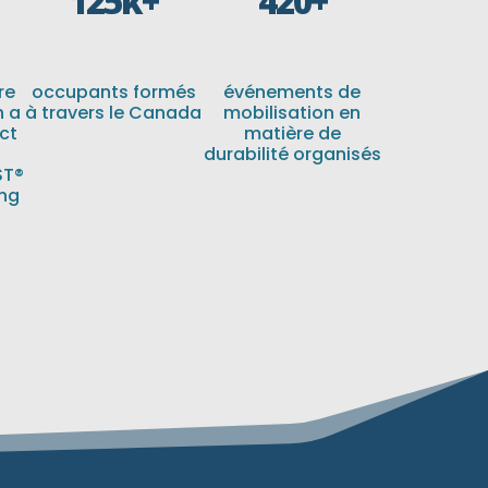
125k+
420+
re
occupants formés
événements de
h a
à travers le Canada
mobilisation en
ct
matière de
durabilité organisés
ST®
ng