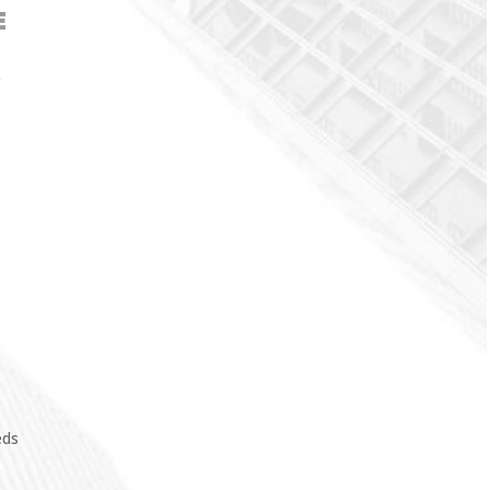
E
r
eds