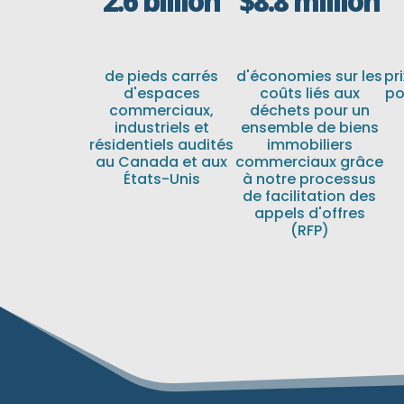
2.6 billion
$8.8 million
de pieds carrés
d'économies sur les
pr
d'espaces
coûts liés aux
po
commerciaux,
déchets pour un
industriels et
ensemble de biens
résidentiels audités
immobiliers
au Canada et aux
commerciaux grâce
États-Unis
à notre processus
de facilitation des
appels d'offres
(RFP)